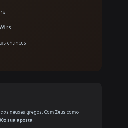
ure
 Wins
ais chances
no dos deuses gregos. Com Zeus como
00x sua aposta
.