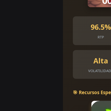
96.5%
RTP
Alta
VOLATILIDA
🎯 Recursos Espe