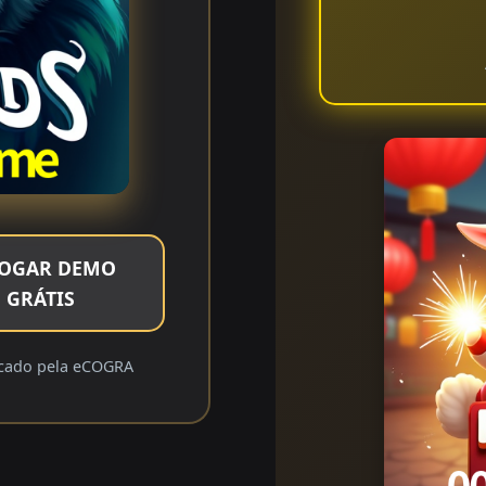
JOGAR DEMO
GRÁTIS
ficado pela eCOGRA