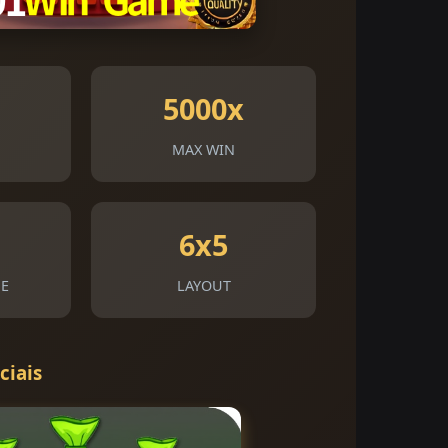
5000x
MAX WIN
6x5
DE
LAYOUT
ciais