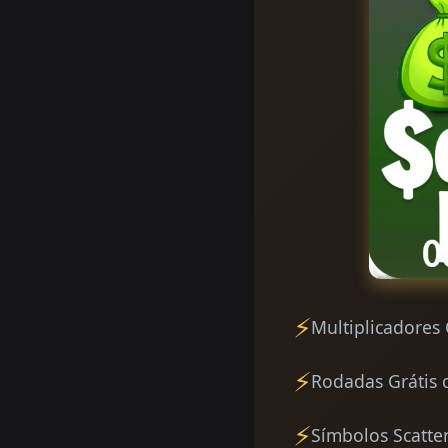
Multiplicadores 
Rodadas Grátis 
Símbolos Scatte