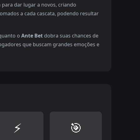
ara dar lugar a novos, criando
somados a cada cascata, podendo resultar
nquanto o
Ante Bet
dobra suas chances de
ra jogadores que buscam grandes emoções e
⚡
🎯