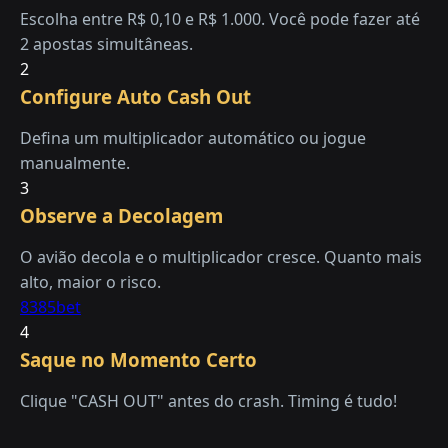
Escolha entre R$ 0,10 e R$ 1.000. Você pode fazer até
2 apostas simultâneas.
2
Configure Auto Cash Out
Defina um multiplicador automático ou jogue
manualmente.
3
Observe a Decolagem
O avião decola e o multiplicador cresce. Quanto mais
alto, maior o risco.
8385bet
4
Saque no Momento Certo
Clique "CASH OUT" antes do crash. Timing é tudo!