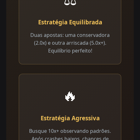
Estratégia Equilibrada
Duas apostas: uma conservadora
(2.0x) e outra arriscada (5.0x+).
Equilíbrio perfeito!
🔥
Estratégia Agressiva
Busque 10x+ observando padrões.
Após crashes baixos, chances de