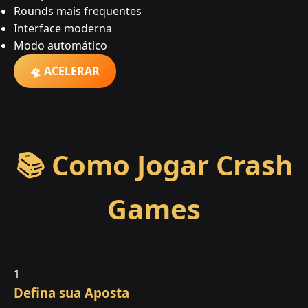
Rounds mais frequentes
Interface moderna
Modo automático
🛸 ACELERAR
📚 Como Jogar Crash
Games
1
Defina sua Aposta