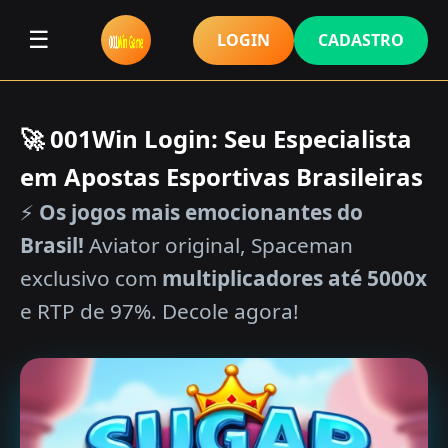
☰
LOGIN
CADASTRO
🚀 001Win Login: Seu Especialista
em Apostas Esportivas Brasileiras
⚡
Os jogos mais emocionantes do
Brasil!
Aviator original, Spaceman
exclusivo com
multiplicadores até 5000x
e RTP de 97%. Decole agora!