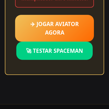
✈️ JOGAR AVIATOR
AGORA
🚀 TESTAR SPACEMAN