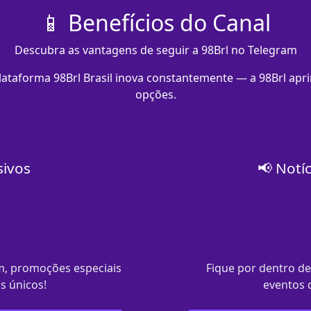
📱 Benefícios do Canal
Descubra as vantagens de seguir a 98Brl no Telegram
 plataforma 98Brl Brasil inova constantemente — a 98Brl a
opções.
sivos
📢 Notí
m, promoções especiais
Fique por dentro d
s únicos!
eventos 