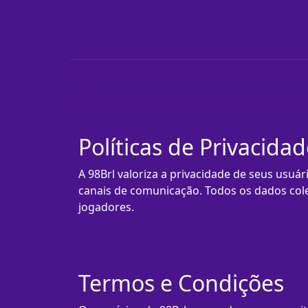
Políticas de Privacida
A 98Brl valoriza a privacidade de seus usu
canais de comunicação. Todos os dados cole
jogadores.
Termos e Condições