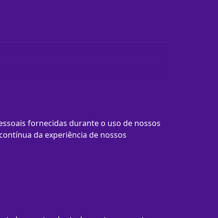
essoais fornecidas durante o uso de nossos
 contínua da experiência de nossos