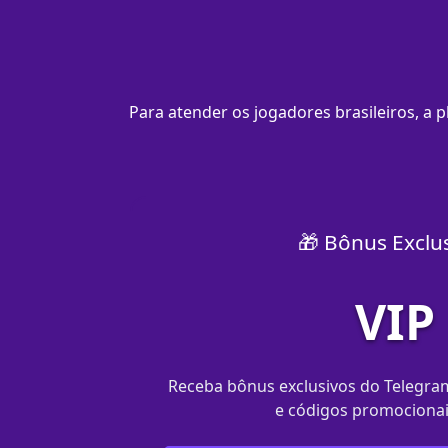
Para atender os jogadores brasileiros, a
🎁 Bônus Exclu
VIP
Receba bônus exclusivos do Telegra
e códigos promocionai