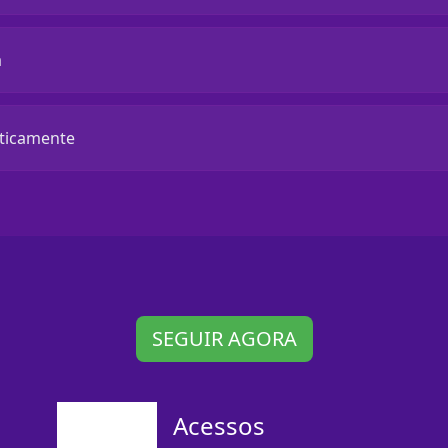
a
aticamente
SEGUIR AGORA
Acessos