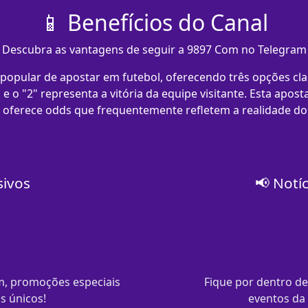
📱 Benefícios do Canal
Descubra as vantagens de seguir a 9897 Com no Telegram
 popular de apostar em futebol, oferecendo três opções clara
e o "2" representa a vitória da equipe visitante. Esta apos
 oferece odds que frequentemente refletem a realidade do
sivos
📢 Notí
m, promoções especiais
Fique por dentro d
s únicos!
eventos da