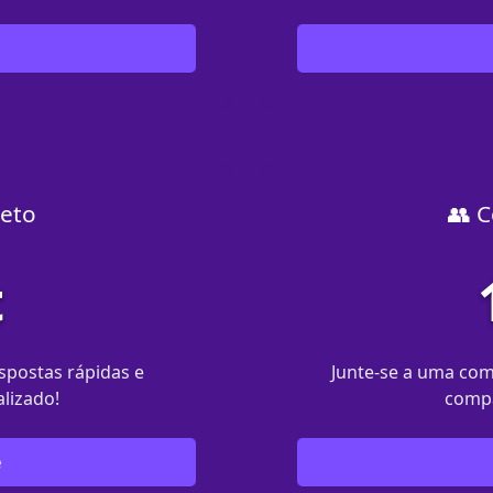
reto
👥 
t
espostas rápidas e
Junte-se a uma com
lizado!
compa
e