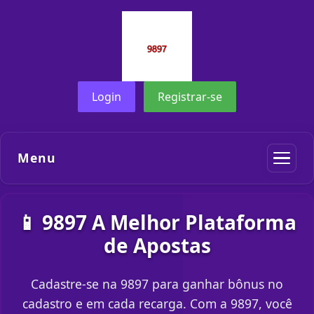
Login
Registrar-se
Menu
📱 9897 A Melhor Plataforma
de Apostas
Cadastre-se na 9897 para ganhar bônus no
cadastro e em cada recarga. Com a 9897, você