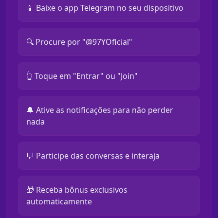
📱 Baixe o app Telegram no seu dispositivo
🔍 Procure por "@97YOficial"
👆 Toque em "Entrar" ou "Join"
🔔 Ative as notificações para não perder
nada
💬 Participe das conversas e interaja
🎁 Receba bônus exclusivos
automaticamente