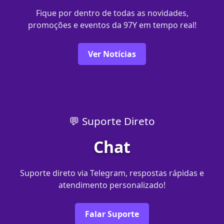
Fique por dentro de todas as novidades,
promoções e eventos da 97Y em tempo real!
Ver Notícias
💬 Suporte Direto
Chat
Suporte direto via Telegram, respostas rápidas e
atendimento personalizado!
Falar Suporte