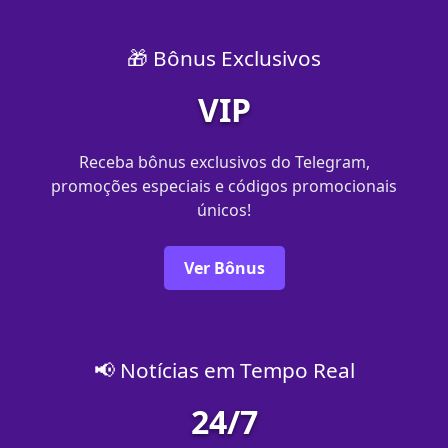
🎁 Bônus Exclusivos
VIP
Receba bônus exclusivos do Telegram,
promoções especiais e códigos promocionais
únicos!
Ver Bônus
📢 Notícias em Tempo Real
24/7