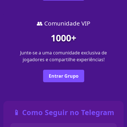
👥 Comunidade VIP
1000+
Junte-se a uma comunidade exclusiva de
jogadores e compartilhe experiências!
Entrar Grupo
📱 Como Seguir no Telegram