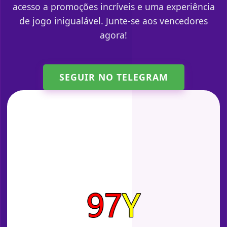
acesso a promoções incríveis e uma experiência
de jogo inigualável. Junte-se aos vencedores
agora!
SEGUIR NO TELEGRAM