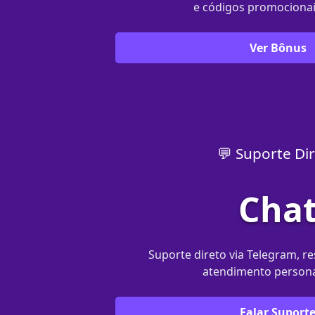
e códigos promocionai
Ver Bônus
💬 Suporte Di
Cha
Suporte direto via Telegram, r
atendimento persona
Falar Suport