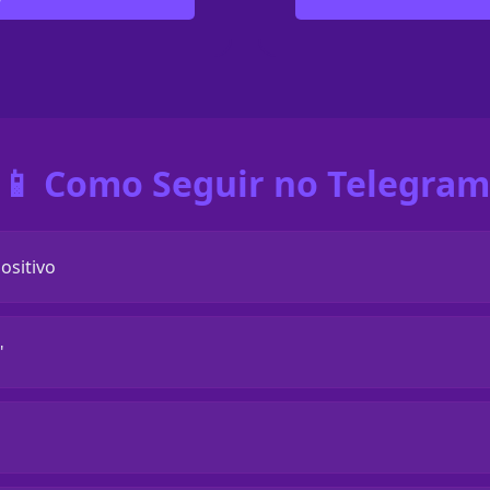
📱 Como Seguir no Telegram
ositivo
"