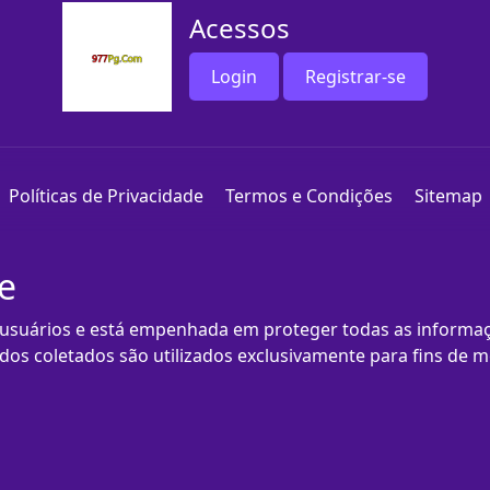
Acessos
Login
Registrar-se
Políticas de Privacidade
Termos e Condições
Sitemap
de
s usuários e está empenhada em proteger todas as informaç
os coletados são utilizados exclusivamente para fins de m