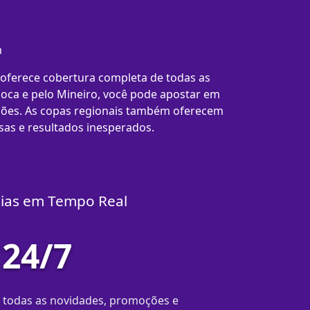
m
 oferece cobertura completa de todas as
oca e pelo Mineiro, você pode apostar em
tições. As copas regionais também oferecem
as e resultados inesperados.
cias em Tempo Real
24/7
e todas as novidades, promoções e