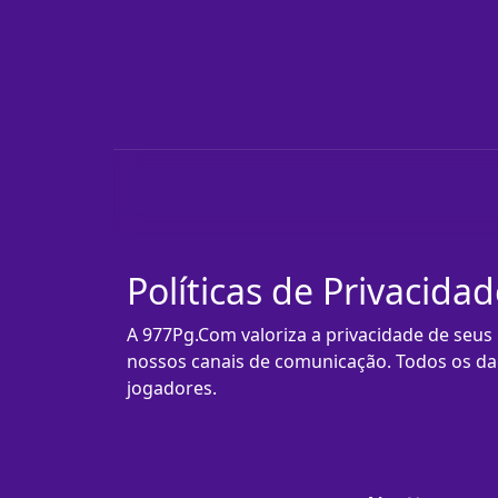
Políticas de Privacida
A 977Pg.Com valoriza a privacidade de seu
nossos canais de comunicação. Todos os dad
jogadores.