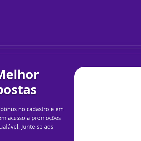
Melhor
postas
 bônus no cadastro e em
tem acesso a promoções
ualável. Junte-se aos