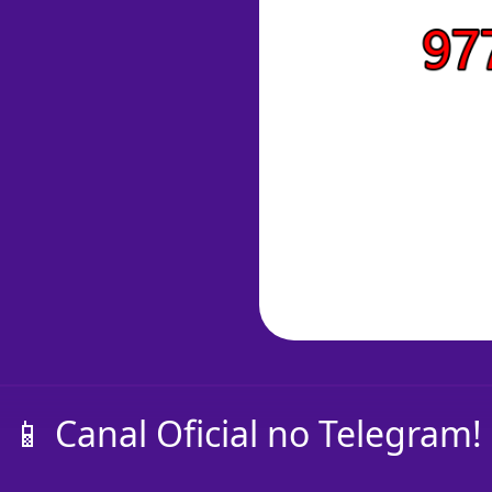
📱 Canal Oficial no Telegram!