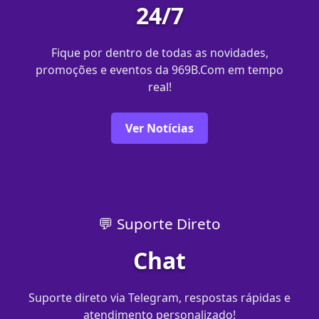
24/7
Fique por dentro de todas as novidades,
promoções e eventos da 969B.Com em tempo
real!
Ver Notícias
💬 Suporte Direto
Chat
Suporte direto via Telegram, respostas rápidas e
atendimento personalizado!