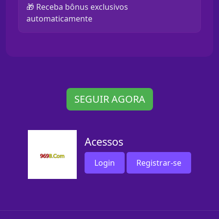
🎁 Receba bônus exclusivos
automaticamente
SEGUIR AGORA
Acessos
Login
Registrar-se