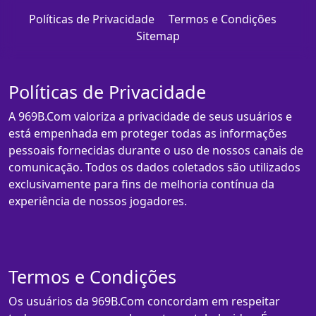
Políticas de Privacidade
Termos e Condições
Sitemap
Políticas de Privacidade
A 969B.Com valoriza a privacidade de seus usuários e
está empenhada em proteger todas as informações
pessoais fornecidas durante o uso de nossos canais de
comunicação. Todos os dados coletados são utilizados
exclusivamente para fins de melhoria contínua da
experiência de nossos jogadores.
Termos e Condições
Os usuários da 969B.Com concordam em respeitar