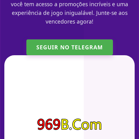
você tem acesso a promoções incríveis e uma
experiência de jogo inigualável. Junte-se aos
vencedores agora!
SEGUIR NO TELEGRAM