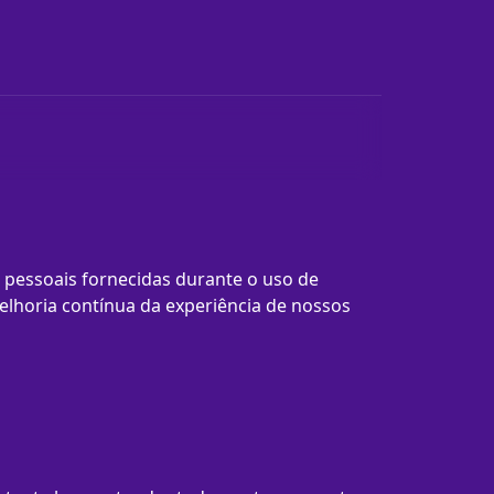
 pessoais fornecidas durante o uso de
elhoria contínua da experiência de nossos