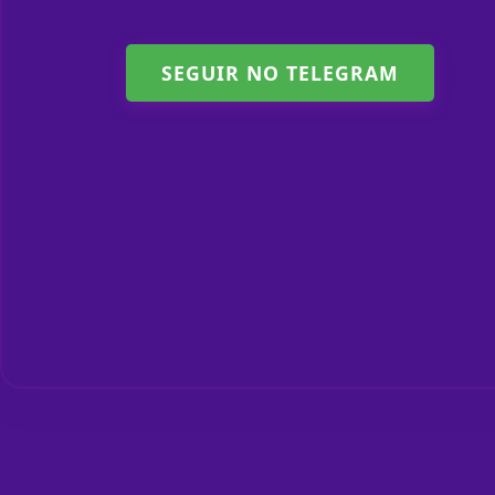
SEGUIR NO TELEGRAM