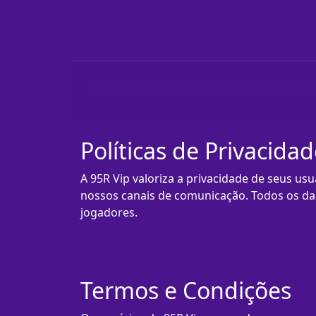
Políticas de Privacida
A 95R Vip valoriza a privacidade de seus u
nossos canais de comunicação. Todos os dad
jogadores.
Termos e Condições