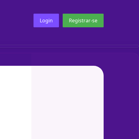
Login
Registrar-se