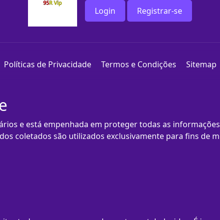
Login
Registrar-se
Políticas de Privacidade
Termos e Condições
Sitemap
de
suários e está empenhada em proteger todas as informações
os coletados são utilizados exclusivamente para fins de m