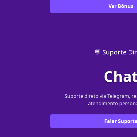
Ver Bônus
💬 Suporte Di
Cha
Suporte direto via Telegram, r
atendimento persona
Falar Suport