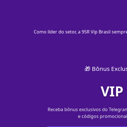
Como líder do setor, a 95R Vip Brasil semp
🎁 Bônus Exclu
VIP
Receba bônus exclusivos do Telegra
e códigos promocionai