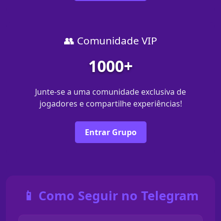
👥 Comunidade VIP
1000+
Junte-se a uma comunidade exclusiva de
jogadores e compartilhe experiências!
Entrar Grupo
📱 Como Seguir no Telegram