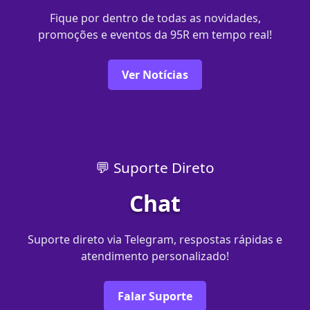
Fique por dentro de todas as novidades,
promoções e eventos da 95R em tempo real!
Ver Notícias
💬 Suporte Direto
Chat
Suporte direto via Telegram, respostas rápidas e
atendimento personalizado!
Falar Suporte