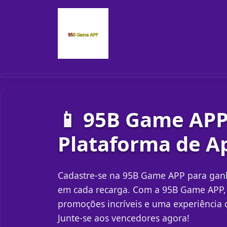
📱 95B Game APP
Plataforma de A
Cadastre-se na 95B Game APP para gan
em cada recarga. Com a 95B Game APP, 
promoções incríveis e uma experiência d
Junte-se aos vencedores agora!