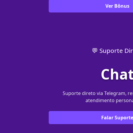
Ver Bônus
💬 Suporte Di
Cha
Suporte direto via Telegram, r
atendimento persona
Falar Suport