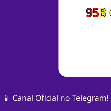
📱 Canal Oficial no Telegram!