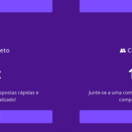
reto
👥 
t
espostas rápidas e
Junte-se a uma com
lizado!
compa
e