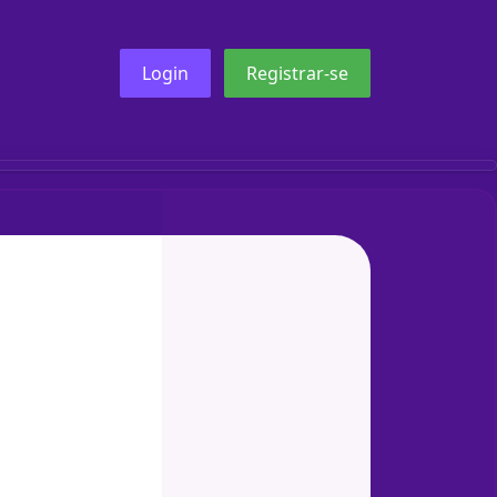
Login
Registrar-se