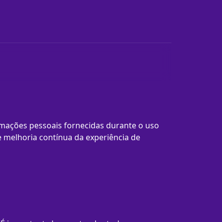
rmações pessoais fornecidas durante o uso
e melhoria contínua da experiência de