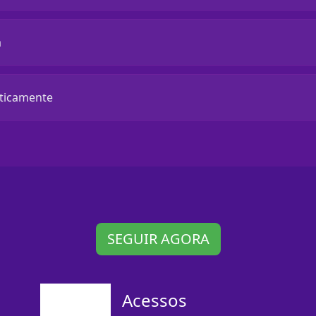
a
aticamente
SEGUIR AGORA
Acessos