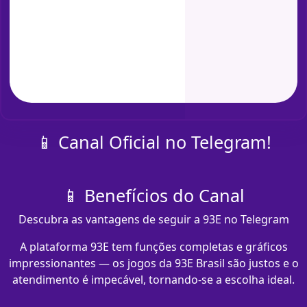
📱 Canal Oficial no Telegram!
📱 Benefícios do Canal
Descubra as vantagens de seguir a 93E no Telegram
A plataforma 93E tem funções completas e gráficos
impressionantes — os jogos da 93E Brasil são justos e o
atendimento é impecável, tornando-se a escolha ideal.