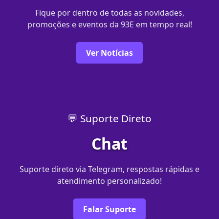
Fique por dentro de todas as novidades,
promoções e eventos da 93E em tempo real!
Ver Notícias
💬 Suporte Direto
Chat
Suporte direto via Telegram, respostas rápidas e
atendimento personalizado!
Falar Suporte