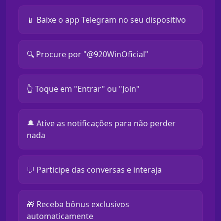
📱 Baixe o app Telegram no seu dispositivo
🔍 Procure por "@920WinOficial"
👆 Toque em "Entrar" ou "Join"
🔔 Ative as notificações para não perder
nada
💬 Participe das conversas e interaja
🎁 Receba bônus exclusivos
automaticamente