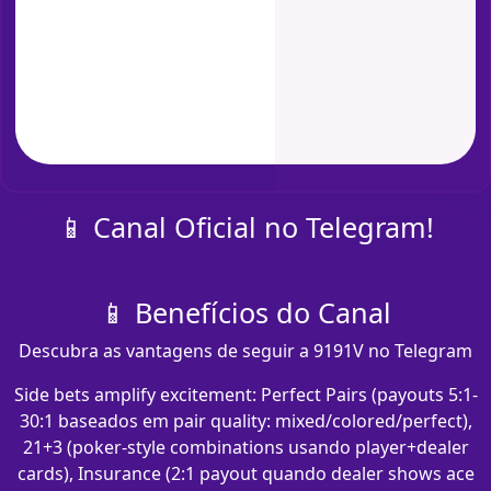
📱 Canal Oficial no Telegram!
📱 Benefícios do Canal
Descubra as vantagens de seguir a 9191V no Telegram
Side bets amplify excitement: Perfect Pairs (payouts 5:1-
30:1 baseados em pair quality: mixed/colored/perfect),
21+3 (poker-style combinations usando player+dealer
cards), Insurance (2:1 payout quando dealer shows ace