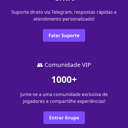
Suporte direto via Telegram, respostas rápidas e
atendimento personalizado!
Falar Suporte
👥 Comunidade VIP
1000+
Junte-se a uma comunidade exclusiva de
jogadores e compartilhe experiências!
Entrar Grupo