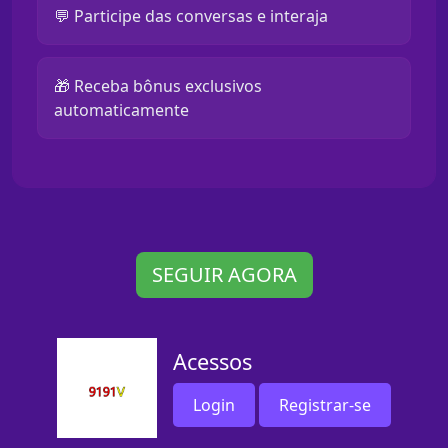
💬 Participe das conversas e interaja
🎁 Receba bônus exclusivos
automaticamente
SEGUIR AGORA
Acessos
Login
Registrar-se