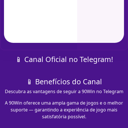
📱 Canal Oficial no Telegram!
📱 Benefícios do Canal
Descubra as vantagens de seguir a 90Win no Telegram
A 90Win oferece uma ampla gama de jogos e o melhor
suporte — garantindo a experiência de jogo mais
satisfatória possível.