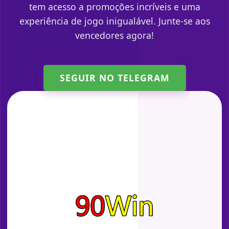
tem acesso a promoções incríveis e uma
experiência de jogo inigualável. Junte-se aos
vencedores agora!
SEGUIR NO TELEGRAM