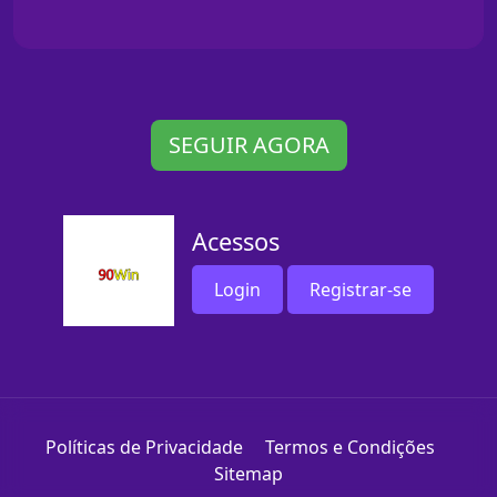
SEGUIR AGORA
Acessos
Login
Registrar-se
Políticas de Privacidade
Termos e Condições
Sitemap