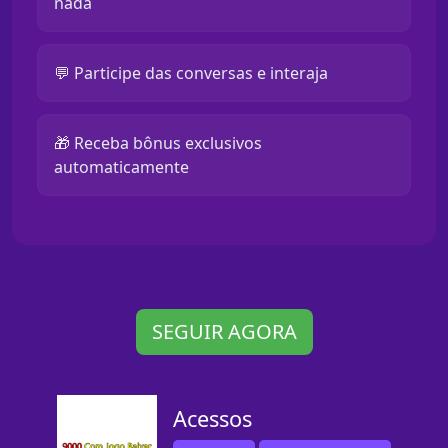
nada
💬 Participe das conversas e interaja
🎁 Receba bônus exclusivos
automaticamente
SEGUIR AGORA
Acessos