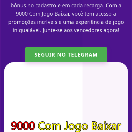
bônus no cadastro e em cada recarga. Com a
9000 Com Jogo Baixar, você tem acesso a
promoções incríveis e uma experiência de jogo
inigualável. Junte-se aos vencedores agora!
SEGUIR NO TELEGRAM