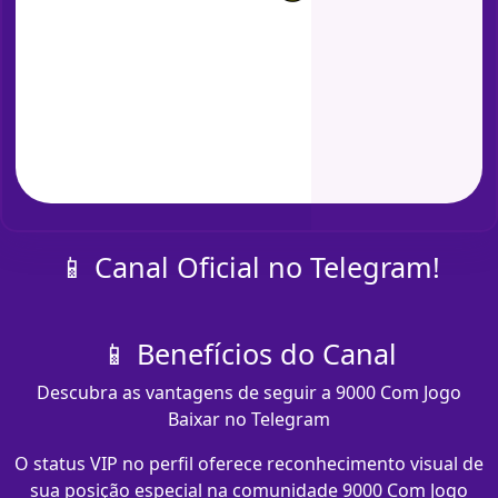
📱 Canal Oficial no Telegram!
📱 Benefícios do Canal
Descubra as vantagens de seguir a 9000 Com Jogo
Baixar no Telegram
O status VIP no perfil oferece reconhecimento visual de
sua posição especial na comunidade 9000 Com Jogo