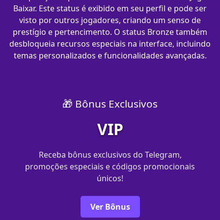
Baixar. Este status é exibido em seu perfil e pode ser
visto por outros jogadores, criando um senso de
prestígio e pertencimento. O status Bronze também
desbloqueia recursos especiais na interface, incluindo
temas personalizados e funcionalidades avançadas.
🎁 Bônus Exclusivos
VIP
Receba bônus exclusivos do Telegram,
promoções especiais e códigos promocionais
únicos!
Ver Bônus