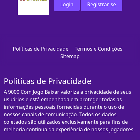
Login
Registrar-se
Políticas de Privacidade
Termos e Condições
Sitemap
Políticas de Privacidade
A 9000 Com Jogo Baixar valoriza a privacidade de seus
usuários e está empenhada em proteger todas as
informações pessoais fornecidas durante o uso de
nossos canais de comunicação. Todos os dados
coletados são utilizados exclusivamente para fins de
melhoria contínua da experiência de nossos jogadores.