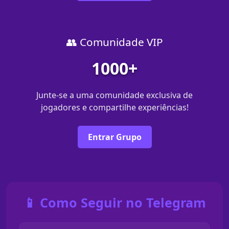
👥 Comunidade VIP
1000+
Junte-se a uma comunidade exclusiva de
jogadores e compartilhe experiências!
Entrar Grupo
📱 Como Seguir no Telegram