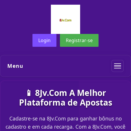
Login
Registrar-se
Menu
📱 8Jv.Com A Melhor
Plataforma de Apostas
Cadastre-se na 8Jv.Com para ganhar bônus no
cadastro e em cada recarga. Com a 8Jv.Com, você