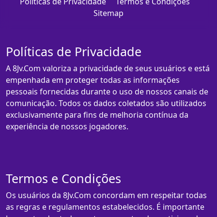
Políticas de Privacidade
Termos e Condições
Sitemap
Políticas de Privacidade
A 8Jv.Com valoriza a privacidade de seus usuários e está
empenhada em proteger todas as informações
pessoais fornecidas durante o uso de nossos canais de
comunicação. Todos os dados coletados são utilizados
exclusivamente para fins de melhoria contínua da
experiência de nossos jogadores.
Termos e Condições
Os usuários da 8Jv.Com concordam em respeitar todas
as regras e regulamentos estabelecidos. É importante