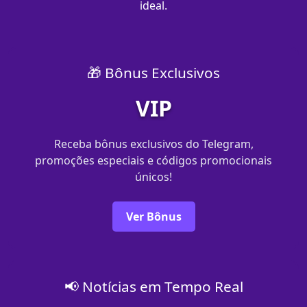
ideal.
🎁 Bônus Exclusivos
VIP
Receba bônus exclusivos do Telegram,
promoções especiais e códigos promocionais
únicos!
Ver Bônus
📢 Notícias em Tempo Real