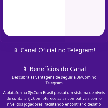
📱 Canal Oficial no Telegram!
📱 Benefícios do Canal
Descubra as vantagens de seguir a 8Jv.Com no
Telegram
A plataforma 8Jv.Com Brasil possui um sistema de níveis
de conta; a 8Jv.Com oferece salas compatíveis com o
nível dos jogadores, facilitando encontrar o desafio