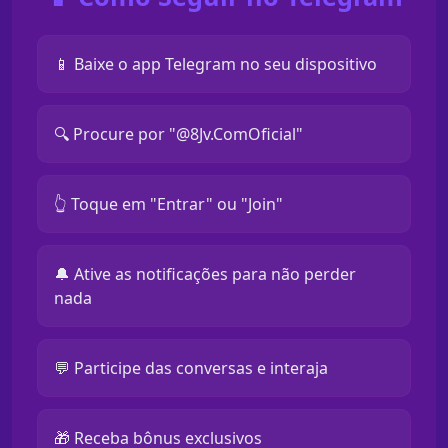
📱 Baixe o app Telegram no seu dispositivo
🔍 Procure por "@8Jv.ComOficial"
👆 Toque em "Entrar" ou "Join"
🔔 Ative as notificações para não perder
nada
💬 Participe das conversas e interaja
🎁 Receba bônus exclusivos