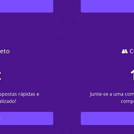
reto
👥 
t
espostas rápidas e
Junte-se a uma com
lizado!
compa
e