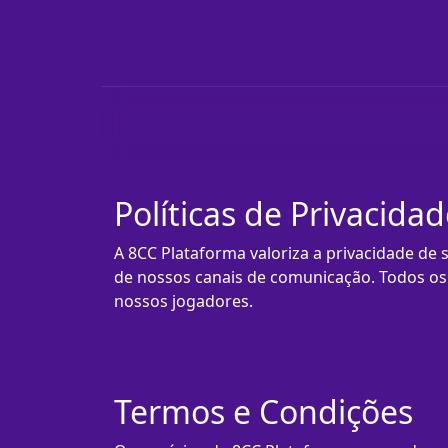
Políticas de Privacida
A 8CC Plataforma valoriza a privacidade de
de nossos canais de comunicação. Todos os 
nossos jogadores.
Termos e Condições