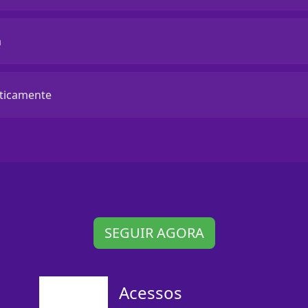
a
aticamente
SEGUIR AGORA
Acessos