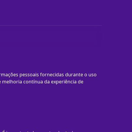
ormações pessoais fornecidas durante o uso
e melhoria contínua da experiência de