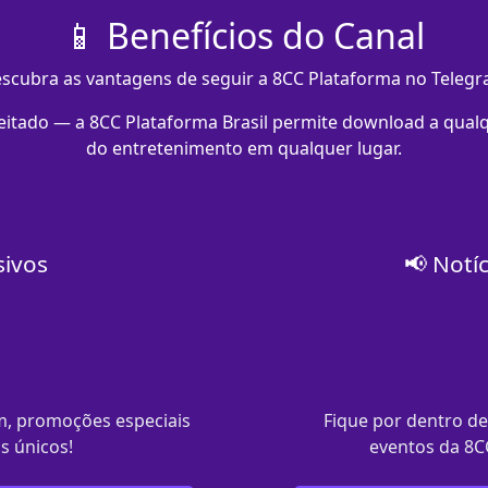
📱 Benefícios do Canal
scubra as vantagens de seguir a 8CC Plataforma no Teleg
eitado — a 8CC Plataforma Brasil permite download a qual
do entretenimento em qualquer lugar.
sivos
📢 Notí
m, promoções especiais
Fique por dentro d
s únicos!
eventos da 8C