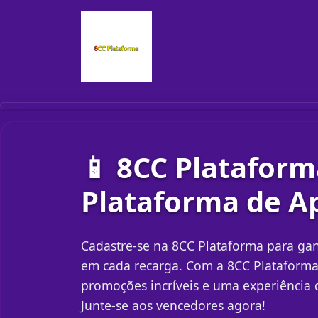
📱 8CC Platafor
Plataforma de A
Cadastre-se na 8CC Plataforma para ga
em cada recarga. Com a 8CC Plataforma
promoções incríveis e uma experiência d
Junte-se aos vencedores agora!