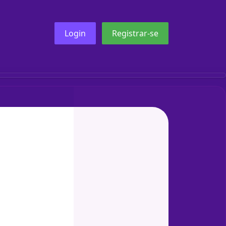
Login
Registrar-se