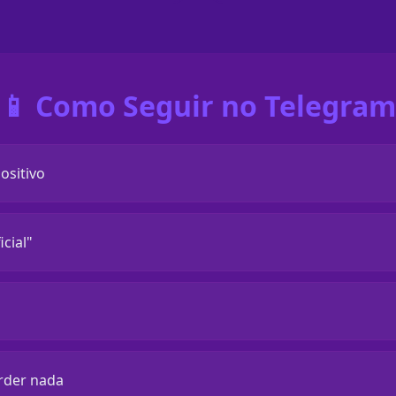
📱 Como Seguir no Telegram
ositivo
cial"
erder nada