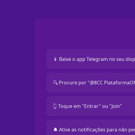
📱 Baixe o app Telegram no seu disp
🔍 Procure por "@8CC PlataformaOfi
👆 Toque em "Entrar" ou "Join"
🔔 Ative as notificações para não p