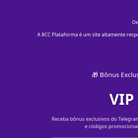
De
A 8CC Plataforma é um site altamente resp
🎁 Bônus Exclu
VIP
Receba bônus exclusivos do Telegra
e códigos promocionai