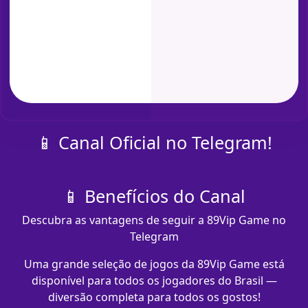
📱 Canal Oficial no Telegram!
📱 Benefícios do Canal
Descubra as vantagens de seguir a 89Vip Game no
Telegram
Uma grande seleção de jogos da 89Vip Game está
disponível para todos os jogadores do Brasil —
diversão completa para todos os gostos!