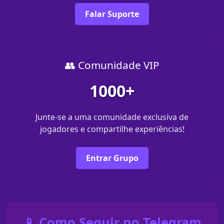
Falar Suporte
👥 Comunidade VIP
1000+
Junte-se a uma comunidade exclusiva de
jogadores e compartilhe experiências!
Entrar Grupo
📱 Como Seguir no Telegram