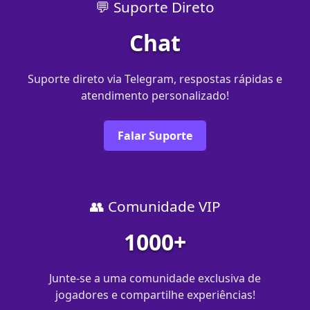
💬 Suporte Direto
Chat
Suporte direto via Telegram, respostas rápidas e
atendimento personalizado!
Falar Suporte
👥 Comunidade VIP
1000+
Junte-se a uma comunidade exclusiva de
jogadores e compartilhe experiências!