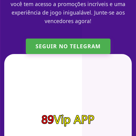
você tem acesso a promoções incríveis e uma
experiência de jogo inigualável. Junte-se aos
vencedores agora!
SEGUIR NO TELEGRAM