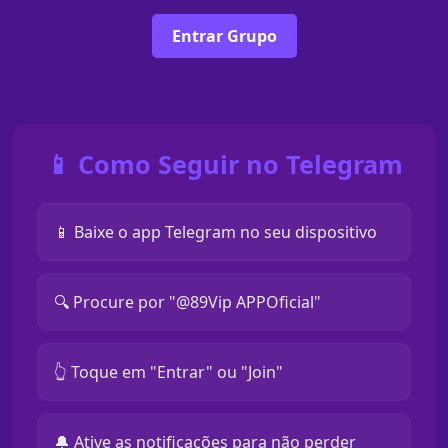
Entrar Grupo
📱 Como Seguir no Telegram
📱 Baixe o app Telegram no seu dispositivo
🔍 Procure por "@89Vip APPOficial"
👆 Toque em "Entrar" ou "Join"
🔔 Ative as notificações para não perder