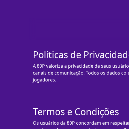
Políticas de Privacida
A 89P valoriza a privacidade de seus usuár
canais de comunicação. Todos os dados cole
jogadores.
Termos e Condições
Os usuários da 89P concordam em respeitar 