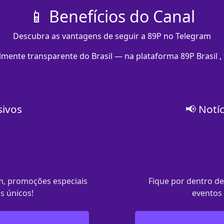
📱 Benefícios do Canal
Descubra as vantagens de seguir a 89P no Telegram
lmente transparente do Brasil — na plataforma 89P Brasil , 
sivos
📢 Notí
m, promoções especiais
Fique por dentro d
s únicos!
eventos