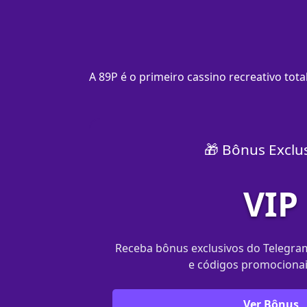
A 89P é o primeiro cassino recreativo tota
🎁 Bônus Exclu
VIP
Receba bônus exclusivos do Telegra
e códigos promocionai
Ver Bônus