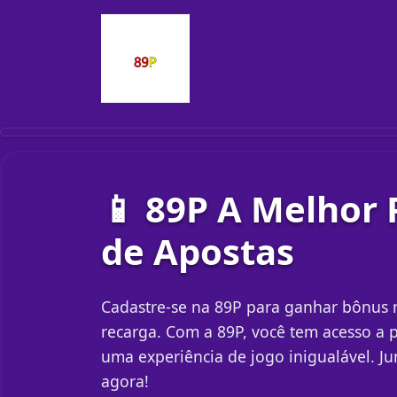
📱 89P A Melhor
de Apostas
Cadastre-se na 89P para ganhar bônus 
recarga. Com a 89P, você tem acesso a 
uma experiência de jogo inigualável. J
agora!