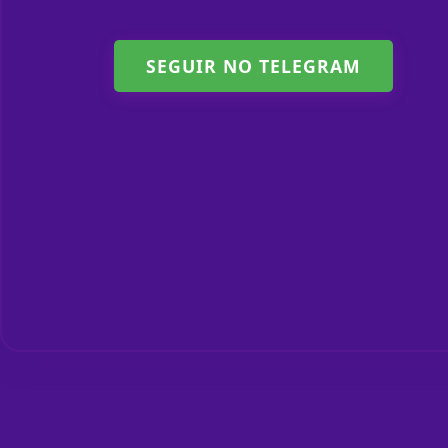
SEGUIR NO TELEGRAM