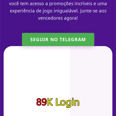
você tem acesso a promoções incríveis e uma
experiência de jogo inigualável. Junte-se aos
vencedores agora!
SEGUIR NO TELEGRAM