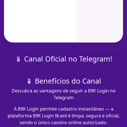
📱 Canal Oficial no Telegram!
📱 Benefícios do Canal
Descubra as vantagens de seguir a 89K Login no
Telegram
A 89K Login permite cadastro instantâneo — a
plataforma 89K Login Brasil é limpa, segura e oficial,
sendo o único cassino online autorizado.