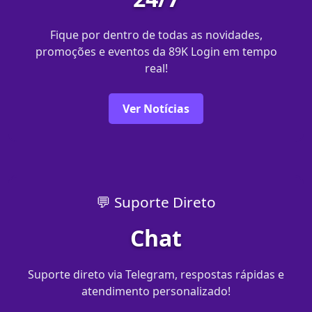
Fique por dentro de todas as novidades,
promoções e eventos da 89K Login em tempo
real!
Ver Notícias
💬 Suporte Direto
Chat
Suporte direto via Telegram, respostas rápidas e
atendimento personalizado!