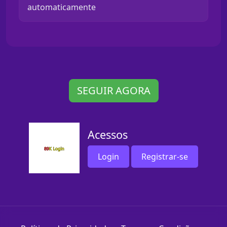
automaticamente
SEGUIR AGORA
Acessos
Login
Registrar-se