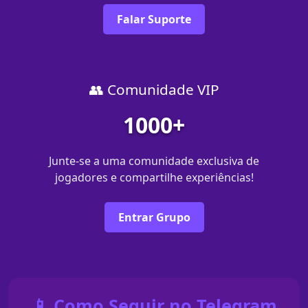
Falar Suporte
👥 Comunidade VIP
1000+
Junte-se a uma comunidade exclusiva de
jogadores e compartilhe experiências!
Entrar Grupo
📱 Como Seguir no Telegram