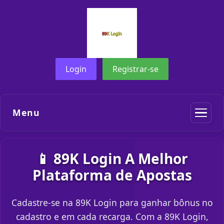
Login
Registrar-se
Menu
📱 89K Login A Melhor
Plataforma de Apostas
Cadastre-se na 89K Login para ganhar bônus no
cadastro e em cada recarga. Com a 89K Login,