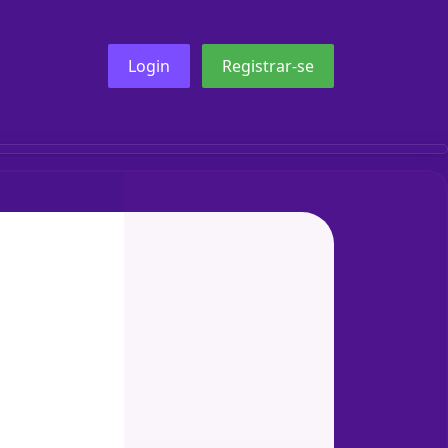
Login
Registrar-se