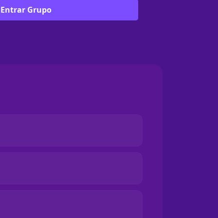
Entrar Grupo