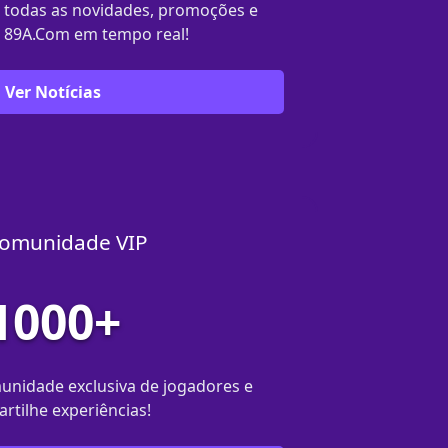
e todas as novidades, promoções e
 89A.Com em tempo real!
Ver Notícias
Comunidade VIP
1000+
unidade exclusiva de jogadores e
rtilhe experiências!