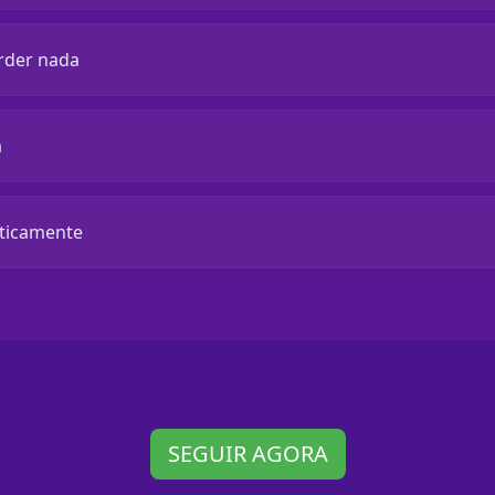
erder nada
a
aticamente
SEGUIR AGORA