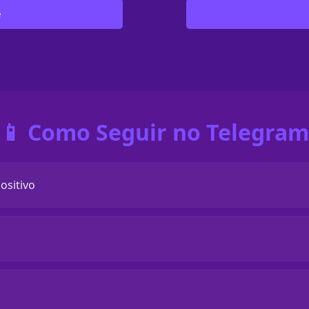
e
📱 Como Seguir no Telegram
ositivo