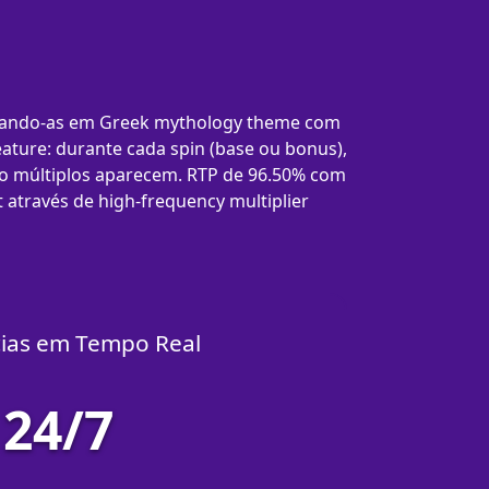
licando-as em Greek mythology theme com
ature: durante cada spin (base ou bonus),
do múltiplos aparecem. RTP de 96.50% com
através de high-frequency multiplier
cias em Tempo Real
24/7