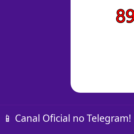
📱 Canal Oficial no Telegram!