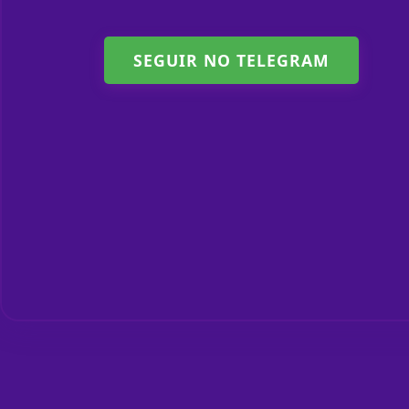
SEGUIR NO TELEGRAM