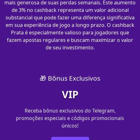
mais generosa de suas perdas semanais. Este aumento
de 3% no cashback representa um valor adicional
substancial que pode fazer uma diferença significativa
em sua experiência de jogo a longo prazo. O cashback
Prata é especialmente valioso para jogadores que
fazem apostas regulares e buscam maximizar o valor
de seu investimento.
🎁 Bônus Exclusivos
VIP
Receba bônus exclusivos do Telegram,
promoções especiais e códigos promocionais
únicos!