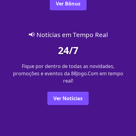
Ver Bônus
📢 Notícias em Tempo Real
24/7
Fique por dentro de todas as novidades,
promoções e eventos da 88Jogo.Com em tempo
real!
Ver Notícias