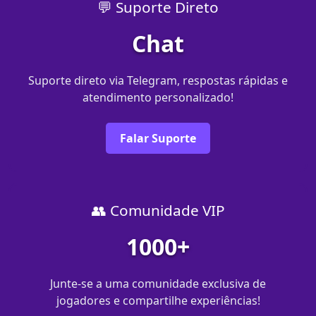
💬 Suporte Direto
Chat
Suporte direto via Telegram, respostas rápidas e
atendimento personalizado!
Falar Suporte
👥 Comunidade VIP
1000+
Junte-se a uma comunidade exclusiva de
jogadores e compartilhe experiências!