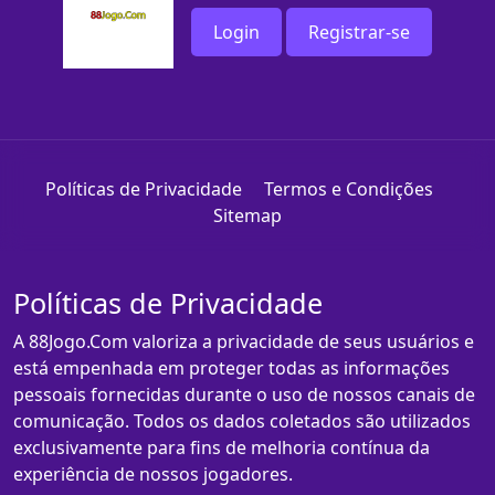
Login
Registrar-se
Políticas de Privacidade
Termos e Condições
Sitemap
Políticas de Privacidade
A 88Jogo.Com valoriza a privacidade de seus usuários e
está empenhada em proteger todas as informações
pessoais fornecidas durante o uso de nossos canais de
comunicação. Todos os dados coletados são utilizados
exclusivamente para fins de melhoria contínua da
experiência de nossos jogadores.