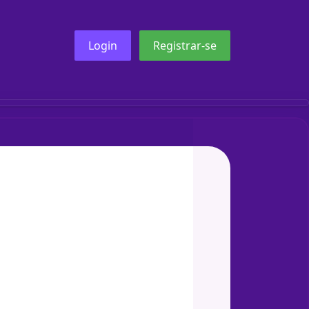
Login
Registrar-se