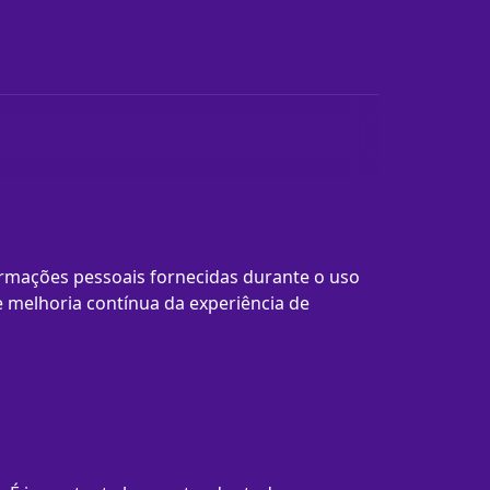
ormações pessoais fornecidas durante o uso
e melhoria contínua da experiência de