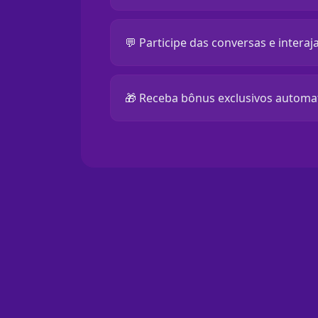
💬 Participe das conversas e interaj
🎁 Receba bônus exclusivos autom