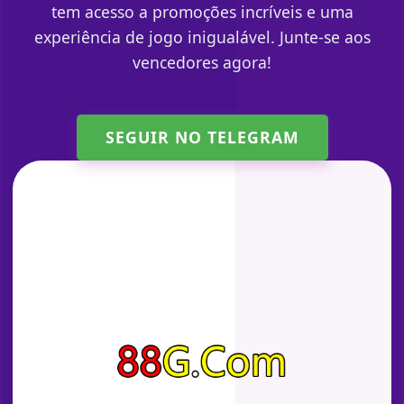
tem acesso a promoções incríveis e uma
experiência de jogo inigualável. Junte-se aos
vencedores agora!
SEGUIR NO TELEGRAM