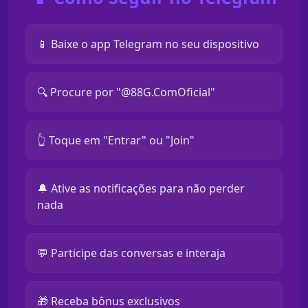
📱 Baixe o app Telegram no seu dispositivo
🔍 Procure por "@88G.ComOficial"
👆 Toque em "Entrar" ou "Join"
🔔 Ative as notificações para não perder
nada
💬 Participe das conversas e interaja
🎁 Receba bônus exclusivos