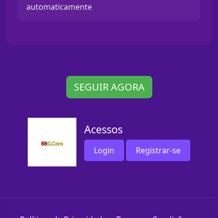
automaticamente
SEGUIR AGORA
Acessos
Login
Registrar-se