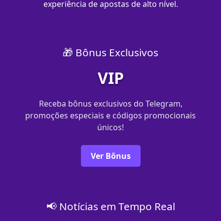
experiência de apostas de alto nível.
🎁 Bônus Exclusivos
VIP
Receba bônus exclusivos do Telegram,
promoções especiais e códigos promocionais
únicos!
Ver Bônus
📢 Notícias em Tempo Real