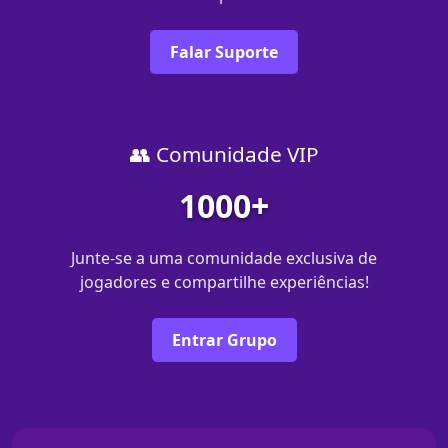
Falar Suporte
👥 Comunidade VIP
1000+
Junte-se a uma comunidade exclusiva de
jogadores e compartilhe experiências!
Entrar Grupo