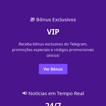
🎁 Bônus Exclusivos
VIP
Receba bônus exclusivos do Telegram,
promoções especiais e códigos promocionais
únicos!
Ver Bônus
📢 Notícias em Tempo Real
24/7