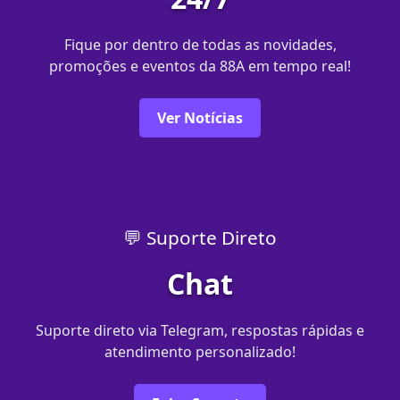
Fique por dentro de todas as novidades,
promoções e eventos da 88A em tempo real!
Ver Notícias
💬 Suporte Direto
Chat
Suporte direto via Telegram, respostas rápidas e
atendimento personalizado!