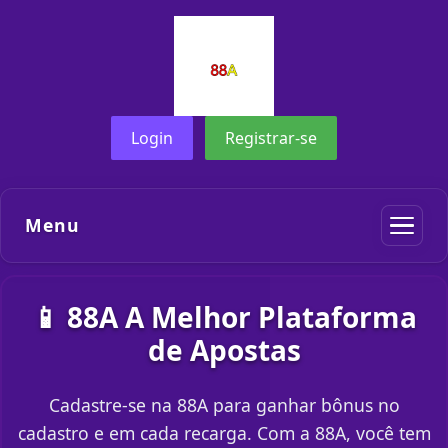
Login
Registrar-se
Menu
📱 88A A Melhor Plataforma
de Apostas
Cadastre-se na 88A para ganhar bônus no
cadastro e em cada recarga. Com a 88A, você tem