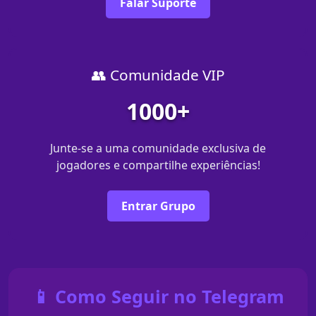
Falar Suporte
👥 Comunidade VIP
1000+
Junte-se a uma comunidade exclusiva de
jogadores e compartilhe experiências!
Entrar Grupo
📱 Como Seguir no Telegram