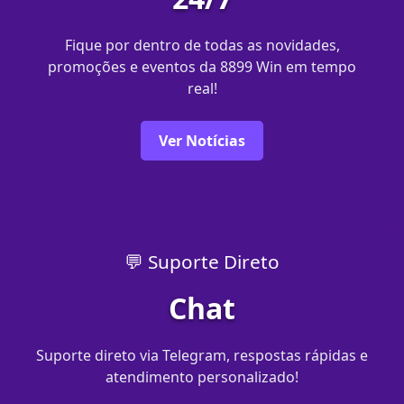
Fique por dentro de todas as novidades,
promoções e eventos da 8899 Win em tempo
real!
Ver Notícias
💬 Suporte Direto
Chat
Suporte direto via Telegram, respostas rápidas e
atendimento personalizado!