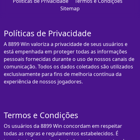
Políticas de Privacidade
Termos e Condições
Sitemap
Políticas de Privacidade
A 8899 Win valoriza a privacidade de seus usuários e
está empenhada em proteger todas as informações
pessoais fornecidas durante o uso de nossos canais de
comunicação. Todos os dados coletados são utilizados
exclusivamente para fins de melhoria contínua da
experiência de nossos jogadores.
Termos e Condições
Os usuários da 8899 Win concordam em respeitar
todas as regras e regulamentos estabelecidos. É