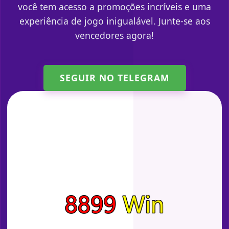
você tem acesso a promoções incríveis e uma
experiência de jogo inigualável. Junte-se aos
vencedores agora!
SEGUIR NO TELEGRAM