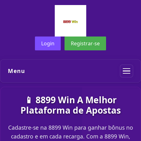
Login
Registrar-se
Menu
📱 8899 Win A Melhor
Plataforma de Apostas
Cadastre-se na 8899 Win para ganhar bônus no
cadastro e em cada recarga. Com a 8899 Win,