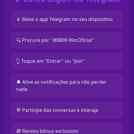
📱 Baixe o app Telegram no seu dispositivo
🔍 Procure por "@8899 WinOficial"
👆 Toque em "Entrar" ou "Join"
🔔 Ative as notificações para não perder
nada
💬 Participe das conversas e interaja
🎁 Receba bônus exclusivos