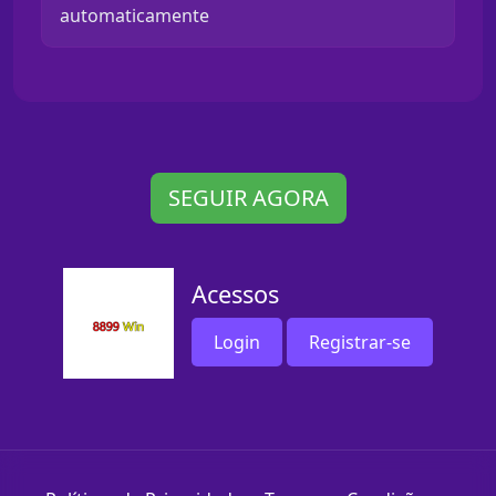
automaticamente
SEGUIR AGORA
Acessos
Login
Registrar-se