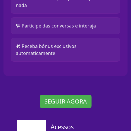
nada
💬 Participe das conversas e interaja
🎁 Receba bônus exclusivos
automaticamente
SEGUIR AGORA
Acessos