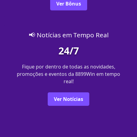
Ver Bônus
📢 Notícias em Tempo Real
24/7
Fique por dentro de todas as novidades,
promoções e eventos da 8899Win em tempo
real!
Ver Notícias