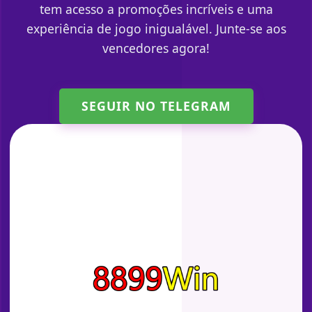
tem acesso a promoções incríveis e uma
experiência de jogo inigualável. Junte-se aos
vencedores agora!
SEGUIR NO TELEGRAM