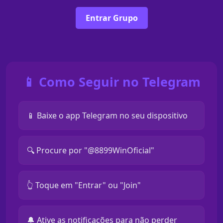
Entrar Grupo
📱 Como Seguir no Telegram
📱 Baixe o app Telegram no seu dispositivo
🔍 Procure por "@8899WinOficial"
👆 Toque em "Entrar" ou "Join"
🔔 Ative as notificações para não perder