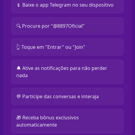
📱 Baixe o app Telegram no seu dispositivo
🔍 Procure por "@8897Oficial"
👆 Toque em "Entrar" ou "Join"
🔔 Ative as notificações para não perder
nada
💬 Participe das conversas e interaja
🎁 Receba bônus exclusivos
automaticamente