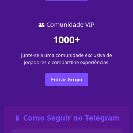
👥 Comunidade VIP
1000+
Junte-se a uma comunidade exclusiva de
jogadores e compartilhe experiências!
Entrar Grupo
📱 Como Seguir no Telegram