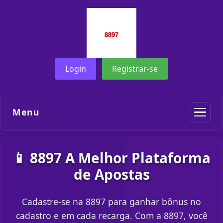
Login
Registrar-se
Menu
📱 8897 A Melhor Plataforma
de Apostas
Cadastre-se na 8897 para ganhar bônus no
cadastro e em cada recarga. Com a 8897, você