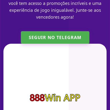
você tem acesso a promoções incríveis e uma
experiência de jogo inigualável. Junte-se aos
vencedores agora!
SEGUIR NO TELEGRAM