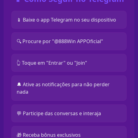
📱 Baixe o app Telegram no seu dispositivo
🔍 Procure por "@888Win APPOficial"
👆 Toque em "Entrar" ou "Join"
🔔 Ative as notificações para não perder
nada
💬 Participe das conversas e interaja
🎁 Receba bônus exclusivos