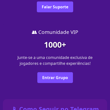
Falar Suporte
👥 Comunidade VIP
1000+
Junte-se a uma comunidade exclusiva de
jogadores e compartilhe experiências!
Entrar Grupo
📱 Como Seguir no Telegram