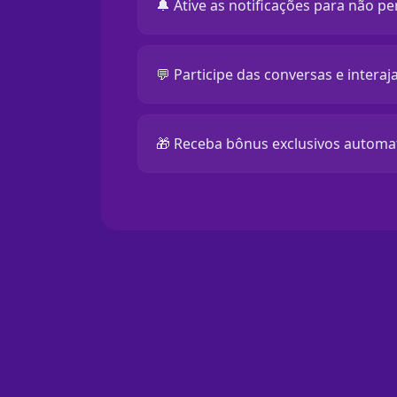
🔔 Ative as notificações para não p
💬 Participe das conversas e interaj
🎁 Receba bônus exclusivos autom