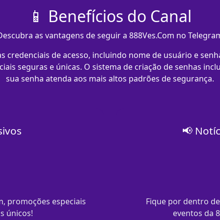
📱 Benefícios do Canal
Descubra as vantagens de seguir a 888Ves.Com no Telegra
uas credenciais de acesso, incluindo nome de usuário e sen
ciais seguras e únicas. O sistema de criação de senhas incl
sua senha atenda aos mais altos padrões de segurança.
sivos
📢 Notí
m, promoções especiais
Fique por dentro d
s únicos!
eventos da 