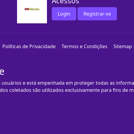
Acessos
Login
Registrar-se
Políticas de Privacidade
Termos e Condições
Sitemap
de
us usuários e está empenhada em proteger todas as informa
os coletados são utilizados exclusivamente para fins de m