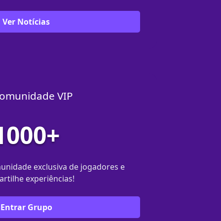
Ver Notícias
Comunidade VIP
1000+
unidade exclusiva de jogadores e
rtilhe experiências!
Entrar Grupo