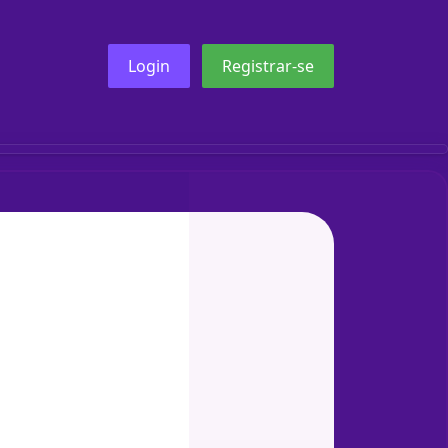
Login
Registrar-se