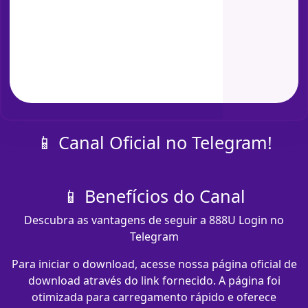
📱 Canal Oficial no Telegram!
📱 Benefícios do Canal
Descubra as vantagens de seguir a 888U Login no
Telegram
Para iniciar o download, acesse nossa página oficial de
download através do link fornecido. A página foi
otimizada para carregamento rápido e oferece