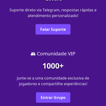
Suporte direto via Telegram, respostas rápidas e
atendimento personalizado!
Falar Suporte
👥 Comunidade VIP
1000+
Junte-se a uma comunidade exclusiva de
jogadores e compartilhe experiências!
Entrar Grupo