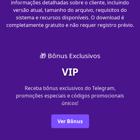
informações detalhadas sobre o cliente, incluindo
versão atual, tamanho do arquivo, requisitos do
sistema e recursos disponíveis. O download é
completamente gratuito e não requer registro prévio.
🎁 Bônus Exclusivos
VIP
Receba bônus exclusivos do Telegram,
promoções especiais e códigos promocionais
únicos!
Ver Bônus