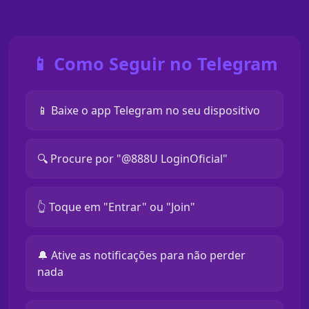
📱 Como Seguir no Telegram
📱 Baixe o app Telegram no seu dispositivo
🔍 Procure por "@888U LoginOficial"
👆 Toque em "Entrar" ou "Join"
🔔 Ative as notificações para não perder
nada