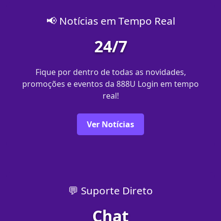
📢 Notícias em Tempo Real
24/7
Fique por dentro de todas as novidades,
promoções e eventos da 888U Login em tempo
real!
Ver Notícias
💬 Suporte Direto
Chat