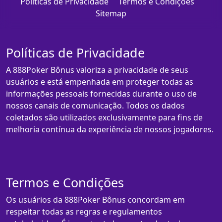
Políticas de Privacidade
Termos e Condições
Sitemap
Políticas de Privacidade
A 888Poker Bônus valoriza a privacidade de seus
usuários e está empenhada em proteger todas as
informações pessoais fornecidas durante o uso de
nossos canais de comunicação. Todos os dados
coletados são utilizados exclusivamente para fins de
melhoria contínua da experiência de nossos jogadores.
Termos e Condições
Os usuários da 888Poker Bônus concordam em
respeitar todas as regras e regulamentos