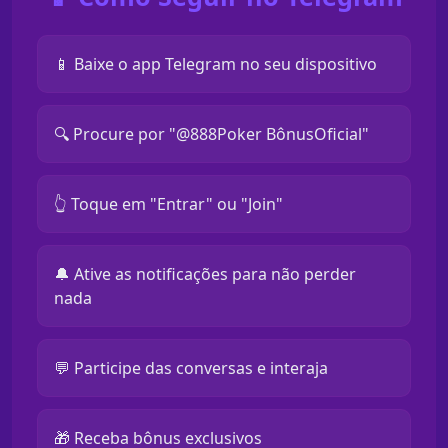
📱 Baixe o app Telegram no seu dispositivo
🔍 Procure por "@888Poker BônusOficial"
👆 Toque em "Entrar" ou "Join"
🔔 Ative as notificações para não perder
nada
💬 Participe das conversas e interaja
🎁 Receba bônus exclusivos