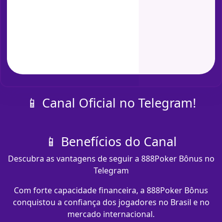
📱 Canal Oficial no Telegram!
📱 Benefícios do Canal
Descubra as vantagens de seguir a 888Poker Bônus no
Telegram
Com forte capacidade financeira, a 888Poker Bônus
conquistou a confiança dos jogadores no Brasil e no
mercado internacional.