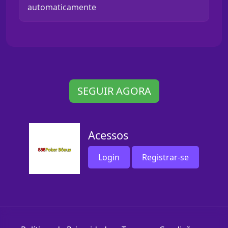
automaticamente
SEGUIR AGORA
Acessos
Login
Registrar-se