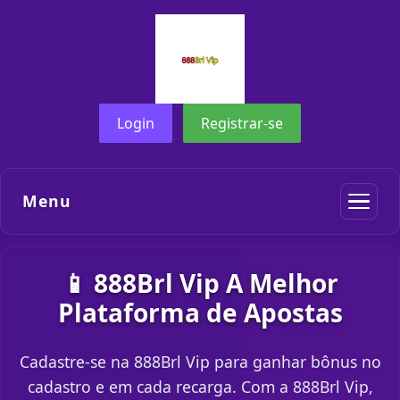
Login
Registrar-se
Menu
📱 888Brl Vip A Melhor
Plataforma de Apostas
Cadastre-se na 888Brl Vip para ganhar bônus no
cadastro e em cada recarga. Com a 888Brl Vip,