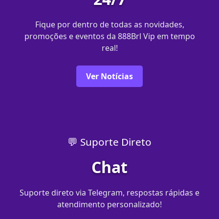
Fique por dentro de todas as novidades,
promoções e eventos da 888Brl Vip em tempo
real!
Ver Notícias
💬 Suporte Direto
Chat
Suporte direto via Telegram, respostas rápidas e
atendimento personalizado!