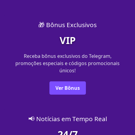
🎁 Bônus Exclusivos
VIP
Receba bônus exclusivos do Telegram,
promoções especiais e códigos promocionais
únicos!
Ver Bônus
📢 Notícias em Tempo Real
24/7