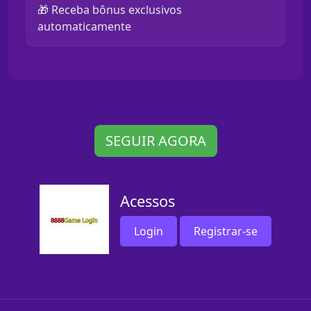
🎁 Receba bônus exclusivos
automaticamente
SEGUIR AGORA
Acessos
Login
Registrar-se