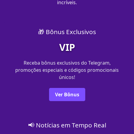
incríveis.
🎁 Bônus Exclusivos
VIP
Receba bônus exclusivos do Telegram,
promoções especiais e códigos promocionais
únicos!
Ver Bônus
📢 Notícias em Tempo Real