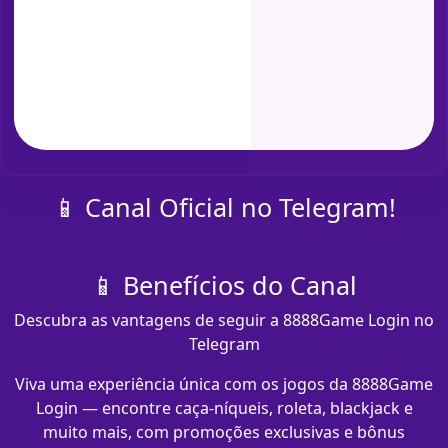
📱 Canal Oficial no Telegram!
📱 Benefícios do Canal
Descubra as vantagens de seguir a 8888Game Login no
Telegram
Viva uma experiência única com os jogos da 8888Game
Login — encontre caça-níqueis, roleta, blackjack e
muito mais, com promoções exclusivas e bônus