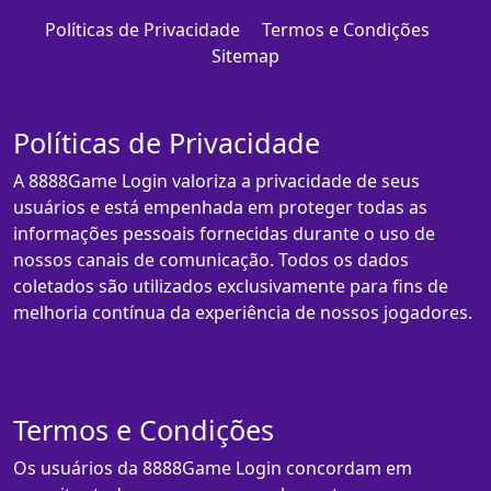
Políticas de Privacidade
Termos e Condições
Sitemap
Políticas de Privacidade
A 8888Game Login valoriza a privacidade de seus
usuários e está empenhada em proteger todas as
informações pessoais fornecidas durante o uso de
nossos canais de comunicação. Todos os dados
coletados são utilizados exclusivamente para fins de
melhoria contínua da experiência de nossos jogadores.
Termos e Condições
Os usuários da 8888Game Login concordam em