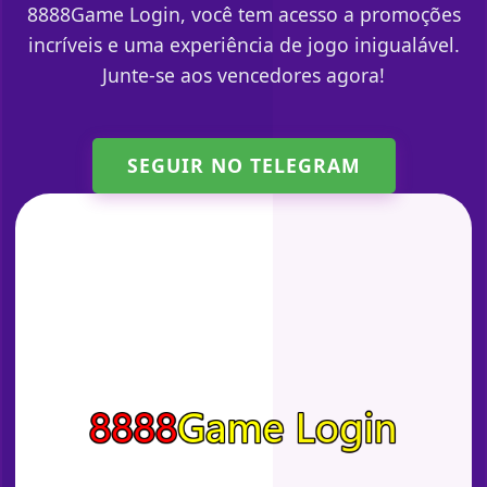
8888Game Login, você tem acesso a promoções
incríveis e uma experiência de jogo inigualável.
Junte-se aos vencedores agora!
SEGUIR NO TELEGRAM