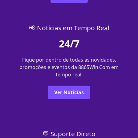
📢 Notícias em Tempo Real
24/7
Fique por dentro de todas as novidades,
promoções e eventos da 8865Win.Com em
tempo real!
Ver Notícias
💬 Suporte Direto