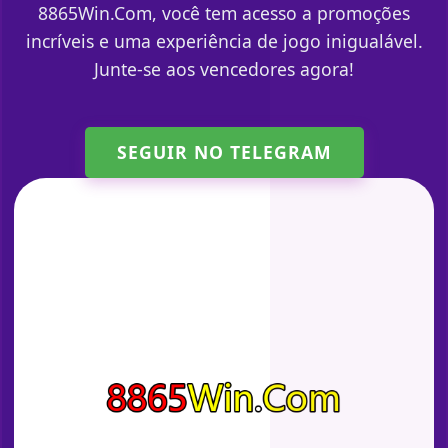
8865Win.Com, você tem acesso a promoções
incríveis e uma experiência de jogo inigualável.
Junte-se aos vencedores agora!
SEGUIR NO TELEGRAM