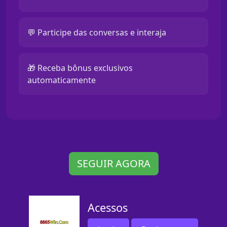
💬 Participe das conversas e interaja
🎁 Receba bônus exclusivos
automaticamente
SEGUIR AGORA
Acessos