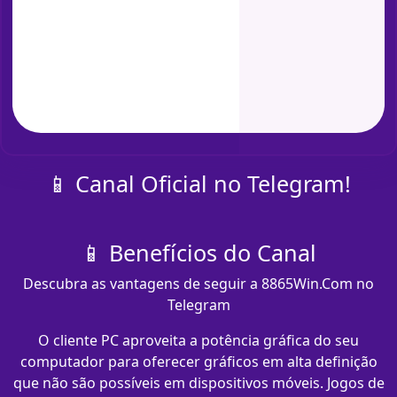
📱 Canal Oficial no Telegram!
📱 Benefícios do Canal
Descubra as vantagens de seguir a 8865Win.Com no
Telegram
O cliente PC aproveita a potência gráfica do seu
computador para oferecer gráficos em alta definição
que não são possíveis em dispositivos móveis. Jogos de