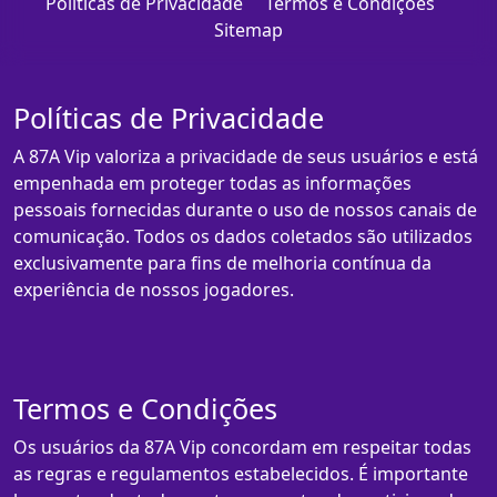
Políticas de Privacidade
Termos e Condições
Sitemap
Políticas de Privacidade
A 87A Vip valoriza a privacidade de seus usuários e está
empenhada em proteger todas as informações
pessoais fornecidas durante o uso de nossos canais de
comunicação. Todos os dados coletados são utilizados
exclusivamente para fins de melhoria contínua da
experiência de nossos jogadores.
Termos e Condições
Os usuários da 87A Vip concordam em respeitar todas
as regras e regulamentos estabelecidos. É importante