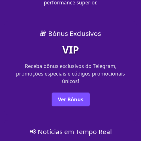
performance superior.
🎁 Bônus Exclusivos
VIP
Receba bônus exclusivos do Telegram,
promoções especiais e códigos promocionais
únicos!
Ver Bônus
📢 Notícias em Tempo Real