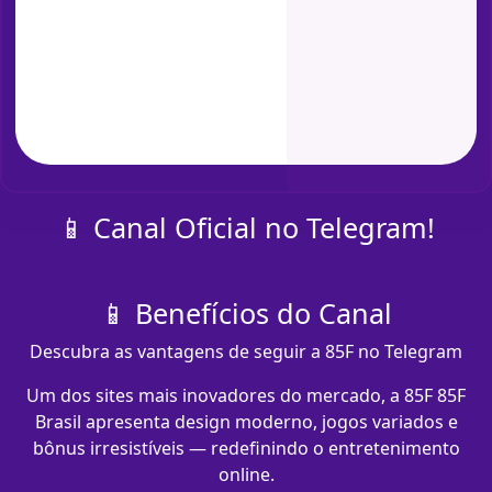
📱 Canal Oficial no Telegram!
📱 Benefícios do Canal
Descubra as vantagens de seguir a 85F no Telegram
Um dos sites mais inovadores do mercado, a 85F 85F
Brasil apresenta design moderno, jogos variados e
bônus irresistíveis — redefinindo o entretenimento
online.