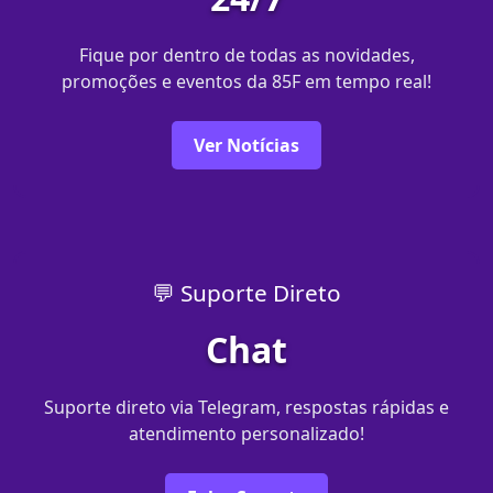
Fique por dentro de todas as novidades,
promoções e eventos da 85F em tempo real!
Ver Notícias
💬 Suporte Direto
Chat
Suporte direto via Telegram, respostas rápidas e
atendimento personalizado!