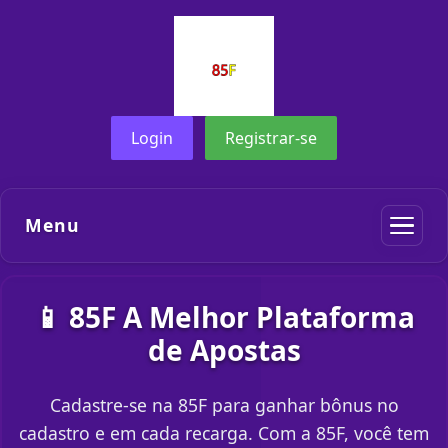
Login
Registrar-se
Menu
📱 85F A Melhor Plataforma
de Apostas
Cadastre-se na 85F para ganhar bônus no
cadastro e em cada recarga. Com a 85F, você tem