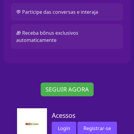
💬 Participe das conversas e interaja
🎁 Receba bônus exclusivos
automaticamente
SEGUIR AGORA
Acessos
Login
Registrar-se