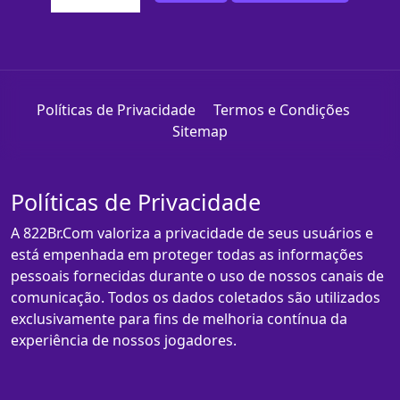
Políticas de Privacidade
Termos e Condições
Sitemap
Políticas de Privacidade
A 822Br.Com valoriza a privacidade de seus usuários e
está empenhada em proteger todas as informações
pessoais fornecidas durante o uso de nossos canais de
comunicação. Todos os dados coletados são utilizados
exclusivamente para fins de melhoria contínua da
experiência de nossos jogadores.