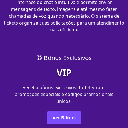
interface do chat é intuitiva e permite enviar
mensagens de texto, imagens e até mesmo fazer
chamadas de voz quando necessário. O sistema de
tickets organiza suas solicitações para um atendimento
mais eficiente.
🎁 Bônus Exclusivos
VIP
Receba bônus exclusivos do Telegram,
promoções especiais e códigos promocionais
únicos!
Ver Bônus