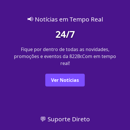
📢 Notícias em Tempo Real
24/7
Fique por dentro de todas as novidades,
promoções e eventos da 822Br.Com em tempo
real!
Ver Notícias
💬 Suporte Direto