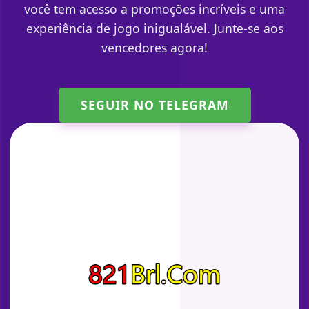
você tem acesso a promoções incríveis e uma
experiência de jogo inigualável. Junte-se aos
vencedores agora!
SEGUIR NO TELEGRAM