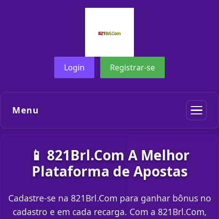
Login
Registrar-se
Menu
📱 821Brl.Com A Melhor
Plataforma de Apostas
Cadastre-se na 821Brl.Com para ganhar bônus no
cadastro e em cada recarga. Com a 821Brl.Com,