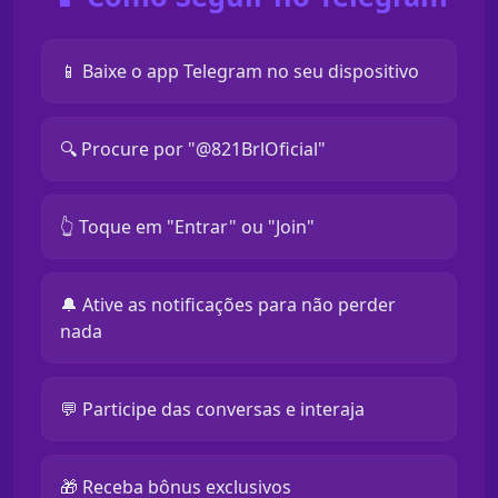
📱 Baixe o app Telegram no seu dispositivo
🔍 Procure por "@821BrlOficial"
👆 Toque em "Entrar" ou "Join"
🔔 Ative as notificações para não perder
nada
💬 Participe das conversas e interaja
🎁 Receba bônus exclusivos