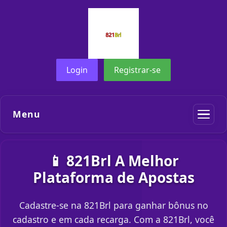
Login
Registrar-se
Menu
📱 821Brl A Melhor
Plataforma de Apostas
Cadastre-se na 821Brl para ganhar bônus no
cadastro e em cada recarga. Com a 821Brl, você