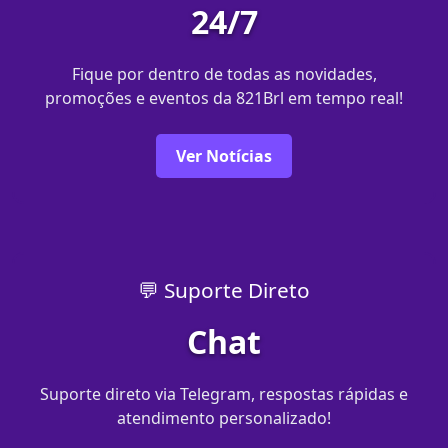
24/7
Fique por dentro de todas as novidades,
promoções e eventos da 821Brl em tempo real!
Ver Notícias
💬 Suporte Direto
Chat
Suporte direto via Telegram, respostas rápidas e
atendimento personalizado!