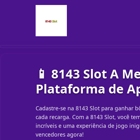
📱 8143 Slot A M
Plataforma de A
Cadastre-se na 8143 Slot para ganhar 
cada recarga. Com a 8143 Slot, você t
incríveis e uma experiência de jogo inig
vencedores agora!