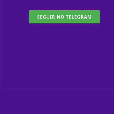
SEGUIR NO TELEGRAM