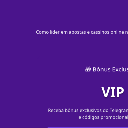
Como líder em apostas e cassinos online no
🎁 Bônus Exclu
VIP
Receba bônus exclusivos do Telegra
e códigos promocionai