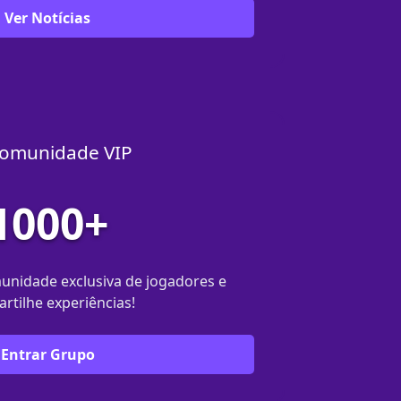
Ver Notícias
Comunidade VIP
1000+
unidade exclusiva de jogadores e
rtilhe experiências!
Entrar Grupo