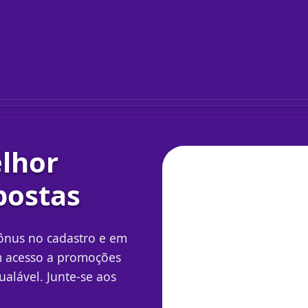
elhor
postas
bônus no cadastro e em
em acesso a promoções
ualável. Junte-se aos