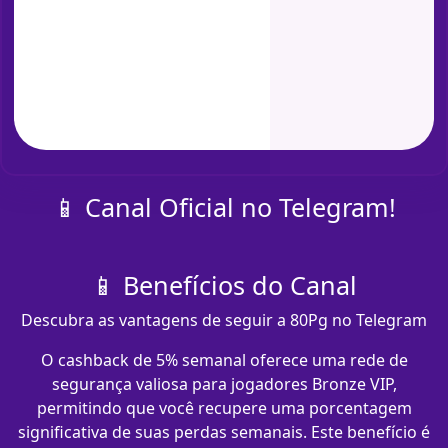
📱 Canal Oficial no Telegram!
📱 Benefícios do Canal
Descubra as vantagens de seguir a 80Pg no Telegram
O cashback de 5% semanal oferece uma rede de
segurança valiosa para jogadores Bronze VIP,
permitindo que você recupere uma porcentagem
significativa de suas perdas semanais. Este benefício é