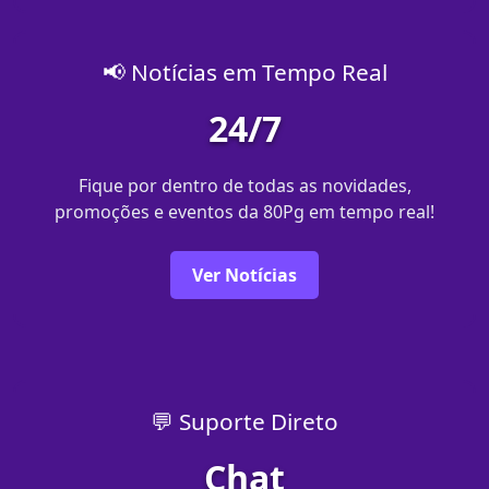
📢 Notícias em Tempo Real
24/7
Fique por dentro de todas as novidades,
promoções e eventos da 80Pg em tempo real!
Ver Notícias
💬 Suporte Direto
Chat