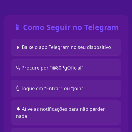
📱 Como Seguir no Telegram
📱 Baixe o app Telegram no seu dispositivo
🔍 Procure por "@80PgOficial"
👆 Toque em "Entrar" ou "Join"
🔔 Ative as notificações para não perder
nada