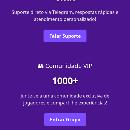
Suporte direto via Telegram, respostas rápidas e
atendimento personalizado!
Falar Suporte
👥 Comunidade VIP
1000+
Junte-se a uma comunidade exclusiva de
jogadores e compartilhe experiências!
Entrar Grupo