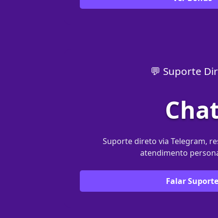
💬 Suporte Di
Cha
Suporte direto via Telegram, r
atendimento persona
Falar Suport