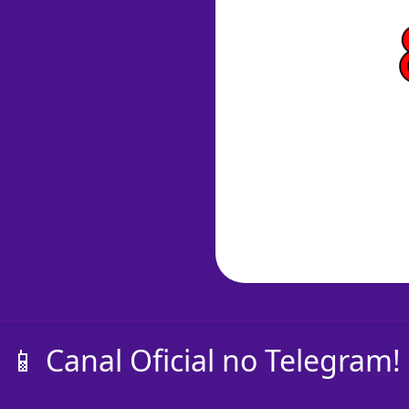
📱 Canal Oficial no Telegram!