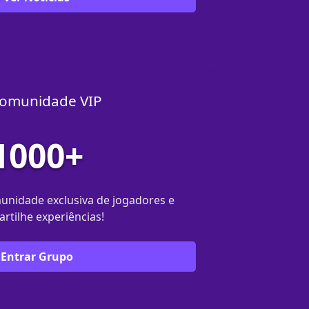
Comunidade VIP
1000+
unidade exclusiva de jogadores e
rtilhe experiências!
Entrar Grupo