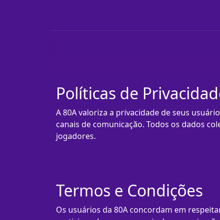
Políticas de Privacida
A 80A valoriza a privacidade de seus usuár
canais de comunicação. Todos os dados cole
jogadores.
Termos e Condições
Os usuários da 80A concordam em respeitar 