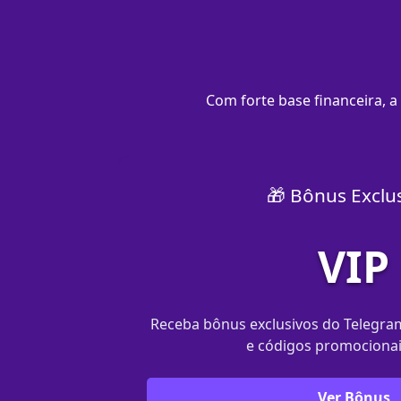
Com forte base financeira, a
🎁 Bônus Exclu
VIP
Receba bônus exclusivos do Telegra
e códigos promocionai
Ver Bônus