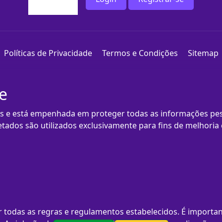
Políticas de Privacidade
Termos e Condições
Sitemap
de
ios e está empenhada em proteger todas as informações pe
tados são utilizados exclusivamente para fins de melhoria
todas as regras e regulamentos estabelecidos. É importan