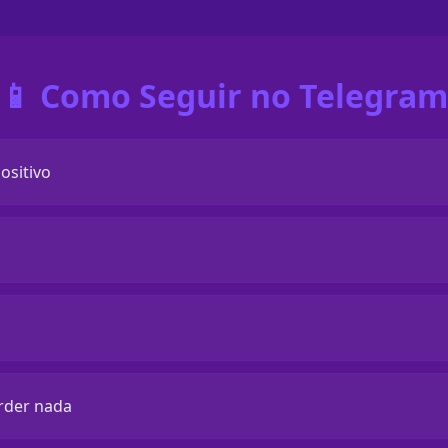
📱 Como Seguir no Telegram
ositivo
erder nada