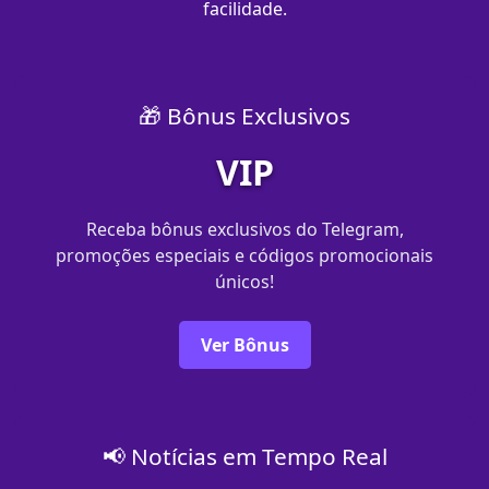
facilidade.
🎁 Bônus Exclusivos
VIP
Receba bônus exclusivos do Telegram,
promoções especiais e códigos promocionais
únicos!
Ver Bônus
📢 Notícias em Tempo Real