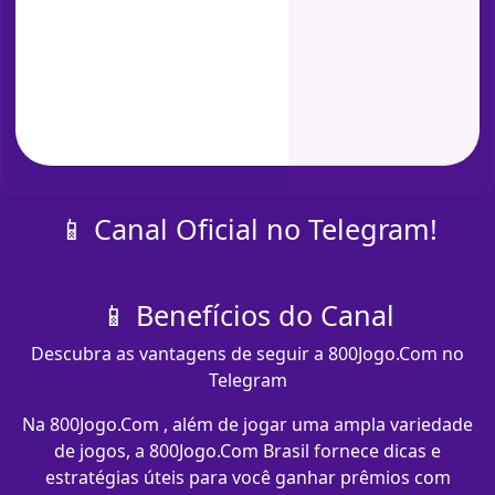
📱 Canal Oficial no Telegram!
📱 Benefícios do Canal
Descubra as vantagens de seguir a 800Jogo.Com no
Telegram
Na 800Jogo.Com , além de jogar uma ampla variedade
de jogos, a 800Jogo.Com Brasil fornece dicas e
estratégias úteis para você ganhar prêmios com