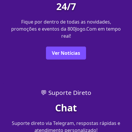
24/7
Fique por dentro de todas as novidades,
promoções e eventos da 800Jogo.Com em tempo
real!
Ver Notícias
💬 Suporte Direto
Chat
Suporte direto via Telegram, respostas rápidas e
atendimento personalizado!