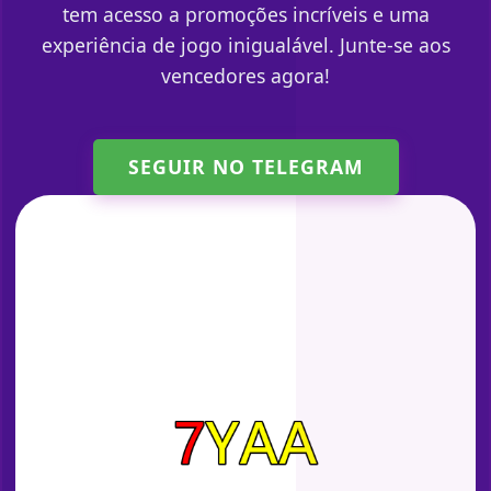
tem acesso a promoções incríveis e uma
experiência de jogo inigualável. Junte-se aos
vencedores agora!
SEGUIR NO TELEGRAM