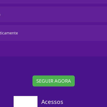
a
aticamente
SEGUIR AGORA
Acessos