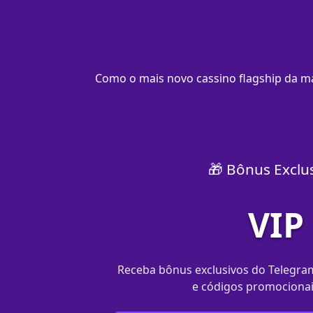
Como o mais novo cassino flagship da mar
🎁 Bônus Exclu
VIP
Receba bônus exclusivos do Telegra
e códigos promocionai