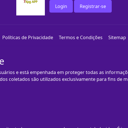
Login
Registrar-se
Políticas de Privacidade
Termos e Condições
Sitemap
de
usuários e está empenhada em proteger todas as informaçõ
os coletados são utilizados exclusivamente para fins de m