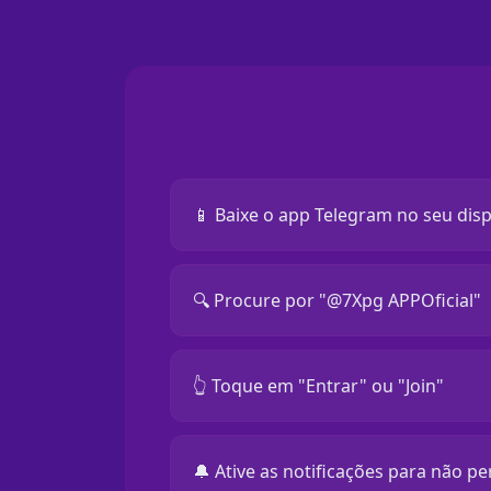
📱 Baixe o app Telegram no seu disp
🔍 Procure por "@7Xpg APPOficial"
👆 Toque em "Entrar" ou "Join"
🔔 Ative as notificações para não p