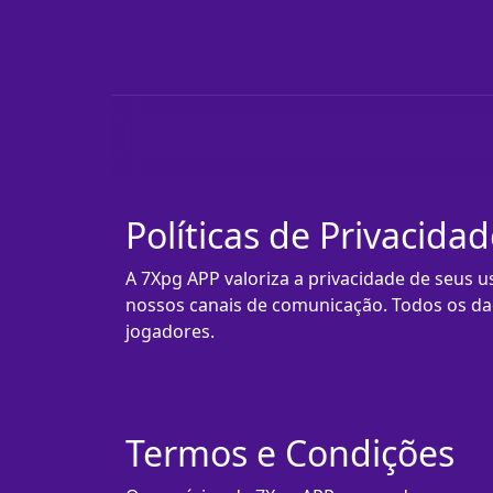
Políticas de Privacida
A 7Xpg APP valoriza a privacidade de seus 
nossos canais de comunicação. Todos os dad
jogadores.
Termos e Condições