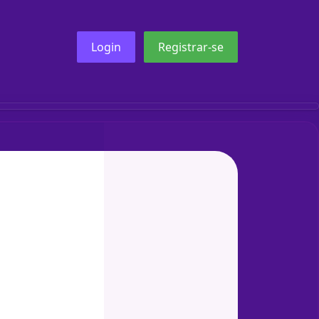
Login
Registrar-se